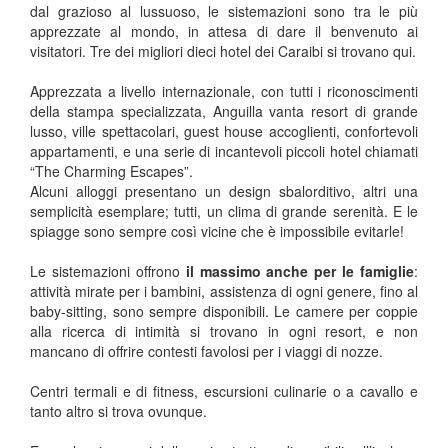
dal grazioso al lussuoso, le sistemazioni sono tra le più
apprezzate al mondo, in attesa di dare il benvenuto ai
visitatori. Tre dei migliori dieci hotel dei Caraibi si trovano qui.
Apprezzata a livello internazionale, con tutti i riconoscimenti
della stampa specializzata, Anguilla vanta resort di grande
lusso, ville spettacolari, guest house accoglienti, confortevoli
appartamenti, e una serie di incantevoli piccoli hotel chiamati
“The Charming Escapes”.
Alcuni alloggi presentano un design sbalorditivo, altri una
semplicità esemplare; tutti, un clima di grande serenità. E le
spiagge sono sempre così vicine che è impossibile evitarle!
Le sistemazioni offrono
il massimo anche per le famiglie
:
attività mirate per i bambini, assistenza di ogni genere, fino al
baby-sitting, sono sempre disponibili. Le camere per coppie
alla ricerca di intimità si trovano in ogni resort, e non
mancano di offrire contesti favolosi per i viaggi di nozze.
Centri termali e di fitness, escursioni culinarie o a cavallo e
tanto altro si trova ovunque.