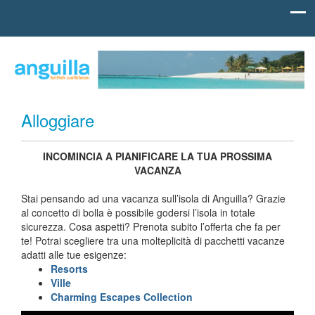
Skip to content
british
Anguilla
carribean
Caraibi
Alloggiare
INCOMINCIA A PIANIFICARE LA TUA PROSSIMA
VACANZA
Stai pensando ad una vacanza sull’isola di Anguilla? Grazie
al concetto di bolla è possibile godersi l’isola in totale
sicurezza. Cosa aspetti? Prenota subito l’offerta che fa per
te! Potrai scegliere tra una molteplicità di pacchetti vacanze
adatti alle tue esigenze:
Resorts
Ville
Charming Escapes Collection