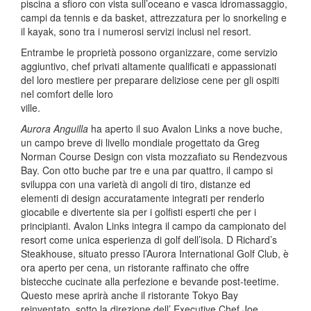
piscina a sfioro con vista sull’oceano e vasca idromassaggio,
campi da tennis e da basket, attrezzatura per lo snorkeling e
il kayak, sono tra i numerosi servizi inclusi nel resort.
Entrambe le proprietà possono organizzare, come servizio
aggiuntivo, chef privati altamente qualificati e appassionati
del loro mestiere per preparare deliziose cene per gli ospiti
nel comfort delle loro
ville.
Aurora Anguilla
ha aperto il suo Avalon Links a nove buche,
un campo breve di livello mondiale progettato da Greg
Norman Course Design con vista mozzafiato su Rendezvous
Bay. Con otto buche par tre e una par quattro, il campo si
sviluppa con una varietà di angoli di tiro, distanze ed
elementi di design accuratamente integrati per renderlo
giocabile e divertente sia per i golfisti esperti che per i
principianti. Avalon Links integra il campo da campionato del
resort come unica esperienza di golf dell’isola. D Richard’s
Steakhouse, situato presso l’Aurora International Golf Club, è
ora aperto per cena, un ristorante raffinato che offre
bistecche cucinate alla perfezione e bevande post-teetime.
Questo mese aprirà anche il ristorante Tokyo Bay
reinventato, sotto la direzione dell’ Executive Chef Joe