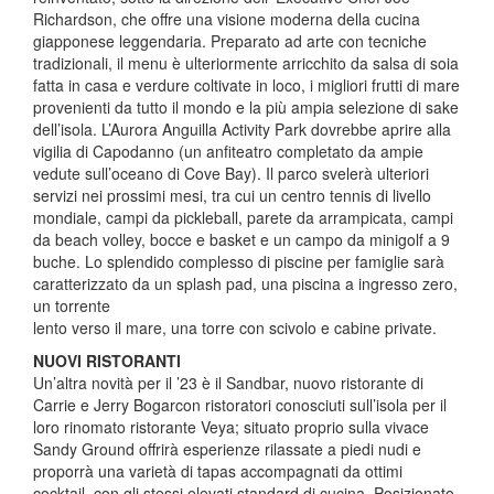
Richardson, che offre una visione moderna della cucina
giapponese leggendaria. Preparato ad arte con tecniche
tradizionali, il menu è ulteriormente arricchito da salsa di soia
fatta in casa e verdure coltivate in loco, i migliori frutti di mare
provenienti da tutto il mondo e la più ampia selezione di sake
dell’isola. L’Aurora Anguilla Activity Park dovrebbe aprire alla
vigilia di Capodanno (un anfiteatro completato da ampie
vedute sull’oceano di Cove Bay). Il parco svelerà ulteriori
servizi nei prossimi mesi, tra cui un centro tennis di livello
mondiale, campi da pickleball, parete da arrampicata, campi
da beach volley, bocce e basket e un campo da minigolf a 9
buche. Lo splendido complesso di piscine per famiglie sarà
caratterizzato da un splash pad, una piscina a ingresso zero,
un torrente
lento verso il mare, una torre con scivolo e cabine private.
NUOVI RISTORANTI
Un’altra novità per il ’23 è il Sandbar, nuovo ristorante di
Carrie e Jerry Bogarcon ristoratori conosciuti sull’isola per il
loro rinomato ristorante Veya; situato proprio sulla vivace
Sandy Ground offrirà esperienze rilassate a piedi nudi e
proporrà una varietà di tapas accompagnati da ottimi
cocktail, con gli stessi elevati standard di cucina. Posizionato