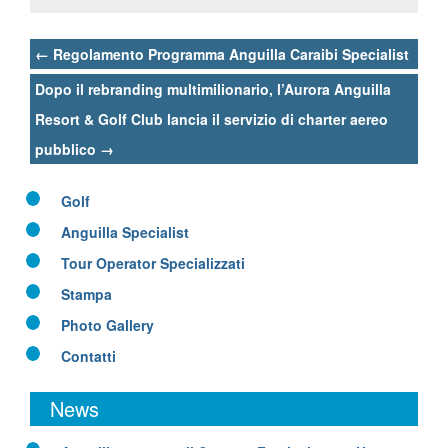
Post
←
Regolamento Programma Anguilla Caraibi Specialist
navigation
Dopo il rebranding multimilionario, l’Aurora Anguilla
Resort & Golf Club lancia il servizio di charter aereo
pubblico
→
Golf
Anguilla Specialist
Tour Operator Specializzati
Stampa
Photo Gallery
Contatti
News