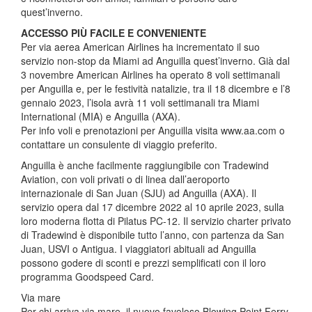
quest’inverno.
ACCESSO PIÙ FACILE E CONVENIENTE
Per via aerea American Airlines ha incrementato il suo
servizio non-stop da Miami ad Anguilla quest’inverno. Già dal
3 novembre American Airlines ha operato 8 voli settimanali
per Anguilla e, per le festività natalizie, tra il 18 dicembre e l’8
gennaio 2023, l’isola avrà 11 voli settimanali tra Miami
International (MIA) e Anguilla (AXA).
Per info voli e prenotazioni per Anguilla visita www.aa.com o
contattare un consulente di viaggio preferito.
Anguilla è anche facilmente raggiungibile con Tradewind
Aviation, con voli privati o di linea dall’aeroporto
internazionale di San Juan (SJU) ad Anguilla (AXA). Il
servizio opera dal 17 dicembre 2022 al 10 aprile 2023, sulla
loro moderna flotta di Pilatus PC-12. Il servizio charter privato
di Tradewind è disponibile tutto l’anno, con partenza da San
Juan, USVI o Antigua. I viaggiatori abituali ad Anguilla
possono godere di sconti e prezzi semplificati con il loro
programma Goodspeed Card.
Via mare
Per chi arriva via mare, il nuovo favoloso Blowing Point Ferry