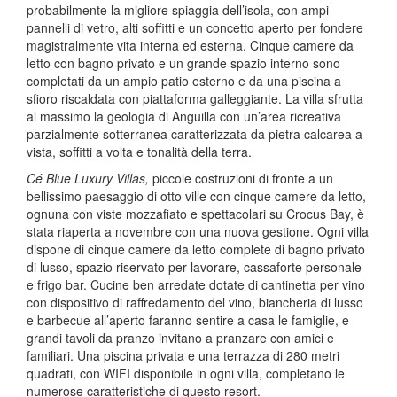
probabilmente la migliore spiaggia dell’isola, con ampi
pannelli di vetro, alti soffitti e un concetto aperto per fondere
magistralmente vita interna ed esterna. Cinque camere da
letto con bagno privato e un grande spazio interno sono
completati da un ampio patio esterno e da una piscina a
sfioro riscaldata con piattaforma galleggiante. La villa sfrutta
al massimo la geologia di Anguilla con un’area ricreativa
parzialmente sotterranea caratterizzata da pietra calcarea a
vista, soffitti a volta e tonalità della terra.
Cé Blue Luxury Villas,
piccole costruzioni di fronte a un
bellissimo paesaggio di otto ville con cinque camere da letto,
ognuna con viste mozzafiato e spettacolari su Crocus Bay, è
stata riaperta a novembre con una nuova gestione. Ogni villa
dispone di cinque camere da letto complete di bagno privato
di lusso, spazio riservato per lavorare, cassaforte personale
e frigo bar. Cucine ben arredate dotate di cantinetta per vino
con dispositivo di raffredamento del vino, biancheria di lusso
e barbecue all’aperto faranno sentire a casa le famiglie, e
grandi tavoli da pranzo invitano a pranzare con amici e
familiari. Una piscina privata e una terrazza di 280 metri
quadrati, con WIFI disponibile in ogni villa, completano le
numerose caratteristiche di questo resort.