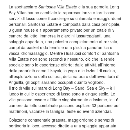
La spettacolare
Santosha Villa Estate
e la sua gemella Long
Bay Villas hanno cambiato la rappresentanza e forniscono
servizi di lusso come il concierge su chiamata e maggiordomi
personali. Santosha Estate è composta dalla casa principale,
3 guest house e 1 appartamento privato per un totale di 9
camere da letto, immersa in giardini lussureggianti, una
spiaggia appartata, una palestra completamente attrezzata,
campi da basket e da tennis e una piscina panoramica e
vasca idromassaggio. Mentre i lussuosi comfort di Santosha
Villa Estate non sono secondi a nessuno, ciò che la rende
speciale sono le esperienze offerte: dalle attività all’interno
della proprietà come il kayak, lo yoga e le lezioni di cucina,
all’esplorazione della cultura, della natura e dell’avventura di
Anguilla, gli ospiti saranno occupati quanto vogliono.
Il trio di ville sul mare di Long Bay – Sand, Sea e Sky – è il
luogo in cui le esperienze di lusso sono a cinque stelle. Le
ville possono essere affittate singolarmente o insieme, le 16
camere da letto combinate possono ospitare 33 persone per
matrimoni, vacanze in famiglia, feste ed eventi aziendali.
Colazione continentale gratuita, maggiordomo e servizi di
portineria in loco, accesso diretto a una spiaggia appartata,