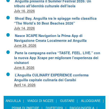
Anguilla presenta il Summer Festival 2026: Un
tributo all’identità culturale dell’isola
July 16, 2026
Shoal Bay, Anguilla tra le spiagge nella classifica
“The World’s 50 Best Beaches 2026”
July 14, 2026
Nasce XCAPE Navigation la Prima App di
Navigazione Creata Localmente ad Anguilla
June 24, 2026
Parte la campagna estiva “TASTE. FEEL. LIVE.” con
la nuova App Xcape per migliorare l’esperienza dei
visitatori
June 8, 2026
L’Anguilla CULINARY EXPERIENCE conferma
Anguilla capitale culinaria dei Caraibi
April 14, 2026
ANGUILLA
|
VIAGGI DI NOZZE
|
GUSTARE
|
ALLOGGIARE
|
PRIMA DI PARTIRE
|
DIVERTIRSI
|
RAGGIUNGERLA
|