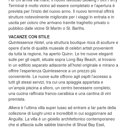
Terminal è molto vicino ad essere completato e l’apertura è
prevista per l’inizio del nuovo anno. Il nuovo terminal offrirà
strutture notevolmente migliorate per i viaggi in entrata e in
uscita per coloro che arrivano tramite traghetto privato o
pubblico dalle vicine St Martin o St. Barths.
VACANZE CON STILE
Quintessence Hotel
, una struttura boutique ricca di sculture e
opere d’arte di qualità museale di celebri artisti provenienti
da tutta la regione, ha aperto Quinn. Le tre nuove eleganti
suite per gli ospiti, situate sopra Long Bay Beach, si trovano
in un edificio separato adiacente all’hotel originale e mirano a
offrire l’esperienza Quintessence a un prezzo più
conveniente. Le nuove suite offrono agli ospiti l’accesso a
tutti gli stessi servizi, tra cui una spiaggia appartata e
un’ampia piscina a sfioro, un centro benessere completo,
una cucina raffinata franco-caraibica e una cantina di vini
premiata.
Alkera
è l’ultima villa super lusso ad entrare a far parte della
collezione di luoghi unici e incredibili in cui soggiornare ad
Anguilla. La villa è un gioiello architettonico contemporaneo
che si affaccia sulle sabbie bianche di Shoal Bay East,