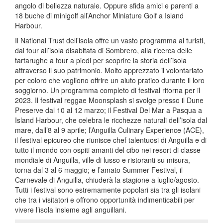
angolo di bellezza naturale. Oppure sfida amici e parenti a
18 buche di minigolf all’Anchor Miniature Golf a Island
Harbour.
Il National Trust dell’isola offre un vasto programma ai turisti,
dal tour all’isola disabitata di Sombrero, alla ricerca delle
tartarughe a tour a piedi per scoprire la storia dell’isola
attraverso il suo patrimonio. Molto apprezzato il volontariato
per coloro che vogliono offrire un aiuto pratico durante il loro
soggiorno. Un programma completo di festival ritorna per il
2023. Il festival reggae Moonsplash si svolge presso il Dune
Preserve dal 10 al 12 marzo; il Festival Del Mar a Pasqua a
Island Harbour, che celebra le ricchezze naturali dell’isola dal
mare, dall’8 al 9 aprile; l’Anguilla Culinary Experience (ACE),
il festival epicureo che riunisce chef talentuosi di Anguilla e di
tutto il mondo con ospiti amanti del cibo nei resort di classe
mondiale di Anguilla, ville di lusso e ristoranti su misura,
torna dal 3 al 6 maggio; e l’amato Summer Festival, il
Carnevale di Anguilla, chiuderà la stagione a luglio/agosto.
Tutti i festival sono estremamente popolari sia tra gli isolani
che tra i visitatori e offrono opportunità indimenticabili per
vivere l’isola insieme agli anguillani.