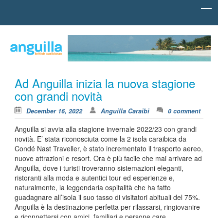
Skip to content
british
Anguilla
carribean
Caraibi
Ad Anguilla inizia la nuova stagione
con grandi novità
December 16, 2022
Anguilla Caraibi
0 comment
Anguilla si avvia alla stagione invernale 2022/23 con grandi
novità. E’ stata riconosciuta come la 2 isola caraibica da
Condé Nast Traveller, è stato incrementato il trasporto aereo,
nuove attrazioni e resort. Ora è più facile che mai arrivare ad
Anguilla, dove i turisti troveranno sistemazioni eleganti,
ristoranti alla moda e autentici tour ed esperienze e,
naturalmente, la leggendaria ospitalità che ha fatto
guadagnare all’isola il suo tasso di visitatori abituali del 75%.
Anguilla è la destinazione perfetta per rilassarsi, ringiovanire
e riconnettersi con amici, familiari e persone care