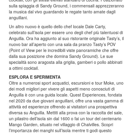
sulla spiaggia di Sandy Ground, i commensali apprezzeranno
la musica dal vivo guardando le regate tanto amate dagli
anguillani.
Un altro nuovo è quello dello chef locale Dale Carty,
celebrato sull’isola per essere uno degli chef più talentuosi di
Anguilla. Ora ha aggiunto al suo ristorante originale Tasty’s, il
nuovo bar all’aperto con una sala da pranzo Tasty’s POV
(Point of View per le incredibili viste panoramiche che offre
dalla sua posizione che domina Sandy Ground). Le sue
specialità sono aragosta alla griglia, gamberi o pollo abbinati
a ottimi cocktail.
ESPLORA E SPERIMENTA
Oltre a numerosi sport acquatici, escursioni e tour Moke, uno
dei modi migliori per vivere gli aspetti meno conosciuti di
Anguilla è con una guida locale. Quest Experiences, fondata
nel 2020 da due giovani anguillani, offre una vasta gamma di
attività ed esperienze offrendo ai visitatori una prospettiva
diversa su Anguilla. Mettiti alla prova con la raccolta del sale,
un pilastro dell’isola sin dal 1600 o fai un tour del centenario
Mango Garden, situato nel villaggio di Chalvilles. Scopri
l’importanza dei manghi sull’isola mentre ti godi questo