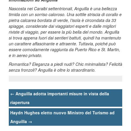
Nascosta nei Caraibi settentrionali, Anguilla è una bellezza
timida con un sorriso caloroso. Una sottile striscia di corallo e
pietra calcarea bordata di verde, l’isola è circondata da 33
spiagge, considerate dai viaggiatori esperti e dalle migliori
riviste di viaggio, per essere la più bella del mondo. Anguilla
si trova appena fuori dai sentieri battuti, quindi ha mantenuto
un carattere affascinante e attraente. Tuttavia, poiché può
essere comodamente raggiunta da Puerto Rico e St. Martin,
e in aereo privato.
Romantica? Eleganza a piedi nudi? Chic minimalista? Felicità
senza fronzoli? Anguilla è oltre lo straordinario.
Post
←
Anguilla adotta importanti misure in vista della
navigation
riapertura
Haydn Hughes eletto nuovo Ministro del Turismo ad
Anguilla
→