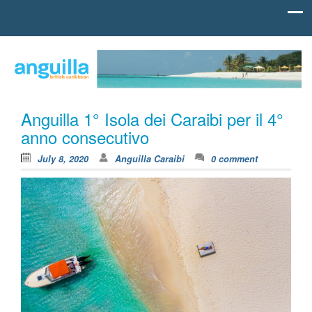
Skip to content
british
Anguilla
carribean
Caraibi
Anguilla 1° Isola dei Caraibi per il 4°
anno consecutivo
July 8, 2020
Anguilla Caraibi
0 comment