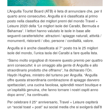
L’Anguilla Tourist Board (ATB) è lieta di annunciare che, per il
quarto anno consecutivo, Anguilla si è classificata al primo
posto nella classifica dei migliori premi del mondo Travel +
Leisure 2020 della “Le migliori isole dei Caraibi, Bermuda e
Bahamas”. I lettori hanno valutato le isole in base alle
seguenti caratteristiche: attrazioni / spiagge naturali, attività /
monumenti, ristoranti / cibo, persone / cordialità, valore.
Anguilla si è anche classificata al 7° posto tra le 25 migliori
isole del mondo, l’unica isola dei Caraibi a fare quella lista.
“Siamo molto orgogliosi di ricevere questo premio per quattro
anni consecutivi: è un omaggio alla gente di Anguilla e allo
straordinario prodotto che offriamo”, ha dichiarato l’On.
Haydn Hughes, ministro del turismo per Anguilla. “Anguilla
offre questa straordinaria combinazione di spiagge davvero
spettacolari, una cucina favolosa, splendidi resort boutique e
un’ospitalità genuina, che fanno tornare i nostri ospiti anno
dopo anno”, ha continuato.
Per celebrare il 25° anniversario, Travel + Leisure ospiterà
un “social toast + post” sui social media che si svolgerà dall’8