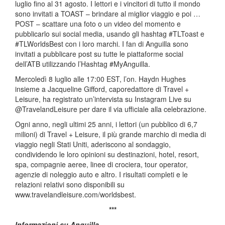
luglio fino al 31 agosto. I lettori e i vincitori di tutto il mondo
sono invitati a TOAST – brindare al miglior viaggio e poi …
POST – scattare una foto o un video del momento e
pubblicarlo sui social media, usando gli hashtag #TLToast e
#TLWorldsBest con i loro marchi. I fan di Anguilla sono
invitati a pubblicare post su tutte le piattaforme social
dell’ATB utilizzando l’Hashtag #MyAnguilla.
Mercoledì 8 luglio alle 17:00 EST, l’on. Haydn Hughes
insieme a Jacqueline Gifford, caporedattore di Travel +
Leisure, ha registrato un’intervista su Instagram Live su
@TravelandLeisure per dare il via ufficiale alla celebrazione.
Ogni anno, negli ultimi 25 anni, i lettori (un pubblico di 6,7
milioni) di Travel + Leisure, il più grande marchio di media di
viaggio negli Stati Uniti, aderiscono al sondaggio,
condividendo le loro opinioni su destinazioni, hotel, resort,
spa, compagnie aeree, linee di crociera, tour operator,
agenzie di noleggio auto e altro. I risultati completi e le
relazioni relativi sono disponibili su
www.travelandleisure.com/worldsbest.
***
Informazioni su Anguilla