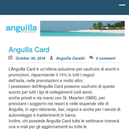
Skip to content
british
Anguilla
carribean
Caraibi
Anguilla Card
October 30, 2018
Anguilla Caraibi
0 comment
L’Anguilla Card è un’ottima soluzione per usufruire di sconti e
promozioni, risparmiando il 10% in tutti i negozi
dell’isola, nelle prenotazioni e molto altro.
I possessori dell’Anguilla Card possono usufruire di questo
sconto per tutti i tipi di collegamenti (voli aerei,
anche privati e via mare) con St. Maarten (SMX), per
prenotare i soggiorni nei resort e nelle stupende ville di
Anguilla, in ogni ristorante, bar, negozi e anche per i servizi di
autonoleggio e trasferimenti in barca.
Inoltre, chi possiede Anguilla Card tutte le settimane riceverà
una e-mail per gli aggiornamenti su tutte le