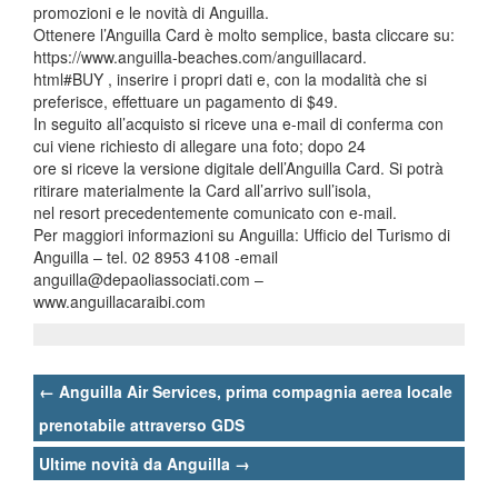
promozioni e le novità di Anguilla.
Ottenere l’Anguilla Card è molto semplice, basta cliccare su:
https://www.anguilla-beaches.com/anguillacard.
html#BUY , inserire i propri dati e, con la modalità che si
preferisce, effettuare un pagamento di $49.
In seguito all’acquisto si riceve una e-mail di conferma con
cui viene richiesto di allegare una foto; dopo 24
ore si riceve la versione digitale dell’Anguilla Card. Si potrà
ritirare materialmente la Card all’arrivo sull’isola,
nel resort precedentemente comunicato con e-mail.
Per maggiori informazioni su Anguilla: Ufficio del Turismo di
Anguilla – tel. 02 8953 4108 -email
anguilla@depaoliassociati.com –
www.anguillacaraibi.com
Post
←
Anguilla Air Services, prima compagnia aerea locale
navigation
prenotabile attraverso GDS
Ultime novità da Anguilla
→