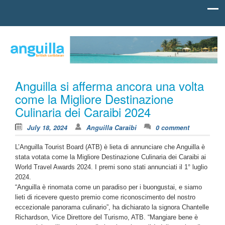
Skip to content
british
Anguilla
carribean
Caraibi
Anguilla si afferma ancora una volta
come la Migliore Destinazione
Culinaria dei Caraibi 2024
July 18, 2024
Anguilla Caraibi
0 comment
L’Anguilla Tourist Board (ATB) è lieta di annunciare che Anguilla è
stata votata come la Migliore Destinazione Culinaria dei Caraibi ai
World Travel Awards 2024. I premi sono stati annunciati il 1° luglio
2024.
“Anguilla è rinomata come un paradiso per i buongustai, e siamo
lieti di ricevere questo premio come riconoscimento del nostro
eccezionale panorama culinario”, ha dichiarato la signora Chantelle
Richardson, Vice Direttore del Turismo, ATB. “Mangiare bene è