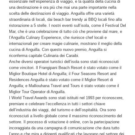
essenziale nell’esperienza di viaggio, e la qualità della cucina di
una destinazione è ora più che mai una parte importante nella
scelta delle destinazioni di viaggio. Anguilla offre una varietà
straordinaria di locali, dai beach bar trendy ai BBQ locali fino alla
ristorazione a 5 stelle. I nostri eventi sull’isola, come il Festival Del
Mar, che è una celebrazione di tutto ciò che proviene dal mare, e
l’Anguilla Culinary Experience, che riunisce chef locali e
internazionali per creare magie culinarie, mostrano il meglio della
cucina di Anguilla. Con questo nuovo premio, Anguilla si
riconferma capitale Culinaria dei Caraibi.
Anche diversi operatori turistici dell’isola sono stati riconosciuti
come vincitori. Il Frangipani Beach Resort è stato votato come il
Miglior Boutique Hotel di Anguilla; il Four Seasons Resort and
Residences Anguilla è stato votato come il Miglior Resort di
Anguilla; e Malliouhana Travel and Tours è stato votato come il
Miglior Tour Operator di Anguilla.
I World Travel Awards sono stati istituiti nel 1993 per riconoscere,
premiare e celebrare l’eccellenza in tutti i settori chiave
dell’industria dei viaggi, del turismo e dell’ospitalità. Ora sono
riconosciuti a livello globale come il massimo riconoscimento del
settore. Il processo di votazione è online, con la partecipazione
incoraggiata da una campagna di comunicazione che dura tutto
l’anno e che mira a dirigenti qualificati che lavorano nel settore dei