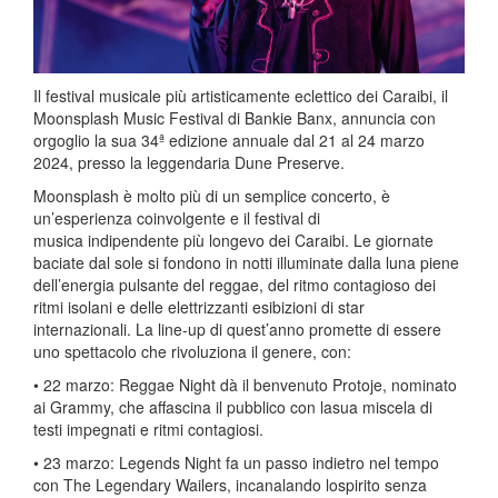
Il festival musicale più artisticamente eclettico dei Caraibi, il
Moonsplash Music Festival di Bankie Banx, annuncia con
orgoglio la sua 34ª edizione annuale dal 21 al 24 marzo
2024, presso la leggendaria Dune Preserve.
Moonsplash è molto più di un semplice concerto, è
un’esperienza coinvolgente e il festival di
musica indipendente più longevo dei Caraibi. Le giornate
baciate dal sole si fondono in notti illuminate dalla luna piene
dell’energia pulsante del reggae, del ritmo contagioso dei
ritmi isolani e delle elettrizzanti esibizioni di star
internazionali. La line-up di quest’anno promette di essere
uno spettacolo che rivoluziona il genere, con:
• 22 marzo: Reggae Night dà il benvenuto Protoje, nominato
ai Grammy, che affascina il pubblico con lasua miscela di
testi impegnati e ritmi contagiosi.
• 23 marzo: Legends Night fa un passo indietro nel tempo
con The Legendary Wailers, incanalando lospirito senza