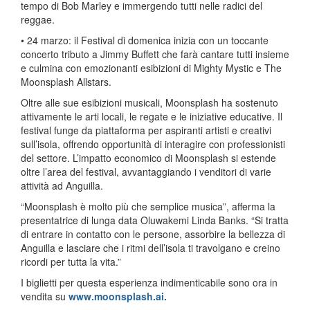
tempo di Bob Marley e immergendo tutti nelle radici del
reggae.
• 24 marzo: il Festival di domenica inizia con un toccante
concerto tributo a Jimmy Buffett che farà cantare tutti insieme
e culmina con emozionanti esibizioni di Mighty Mystic e The
Moonsplash Allstars.
Oltre alle sue esibizioni musicali, Moonsplash ha sostenuto
attivamente le arti locali, le regate e le iniziative educative. Il
festival funge da piattaforma per aspiranti artisti e creativi
sull’isola, offrendo opportunità di interagire con professionisti
del settore. L’impatto economico di Moonsplash si estende
oltre l’area del festival, avvantaggiando i venditori di varie
attività ad Anguilla.
“Moonsplash è molto più che semplice musica”, afferma la
presentatrice di lunga data Oluwakemi Linda Banks. “Si tratta
di entrare in contatto con le persone, assorbire la bellezza di
Anguilla e lasciare che i ritmi dell’isola ti travolgano e creino
ricordi per tutta la vita.”
I biglietti per questa esperienza indimenticabile sono ora in
vendita su
www.moonsplash.ai.