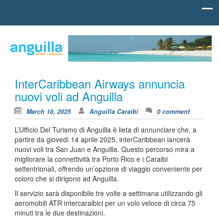
Skip to content
british
Anguilla
carribean
Caraibi
InterCaribbean Airways annuncia
nuovi voli ad Anguilla
March 10, 2025
Anguilla Caraibi
0 comment
L’Ufficio Del Turismo di Anguilla è lieta di annunciare che,
a
partire da giovedì 14 aprile 2025, interCaribbean lancerà
nuovi voli tra San Juan e Anguilla. Questo percorso mira a
migliorare la connettività tra Porto Rico e i Caraibi
settentrionali, offrendo un’opzione di viaggio conveniente per
coloro che si dirigono ad Anguilla.
Il servizio sarà disponibile tre volte a settimana utilizzando gli
aeromobili ATR intercaraibici per un volo veloce di circa 75
minuti tra le due destinazioni.