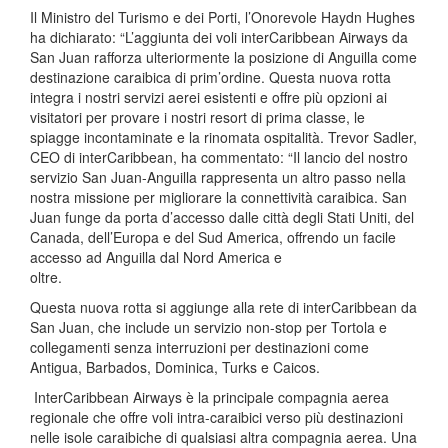
Il Ministro del Turismo e dei Porti, l’Onorevole Haydn Hughes
ha dichiarato: “L’aggiunta dei voli interCaribbean Airways da
San Juan rafforza ulteriormente la posizione di Anguilla come
destinazione caraibica di prim’ordine. Questa nuova rotta
integra i nostri servizi aerei esistenti e offre più opzioni ai
visitatori per provare i nostri resort di prima classe, le
spiagge incontaminate e la rinomata ospitalità. Trevor Sadler,
CEO di interCaribbean, ha commentato: “Il lancio del nostro
servizio San Juan-Anguilla rappresenta un altro passo nella
nostra missione per migliorare la connettività caraibica. San
Juan funge da porta d’accesso dalle città degli Stati Uniti, del
Canada, dell’Europa e del Sud America, offrendo un facile
accesso ad Anguilla dal Nord America e
oltre.
Questa nuova rotta si aggiunge alla rete di interCaribbean da
San Juan, che include un servizio non-stop per Tortola e
collegamenti senza interruzioni per destinazioni come
Antigua, Barbados, Dominica, Turks e Caicos.
InterCaribbean Airways è la principale compagnia aerea
regionale che offre voli intra-caraibici verso più destinazioni
nelle isole caraibiche di qualsiasi altra compagnia aerea. Una